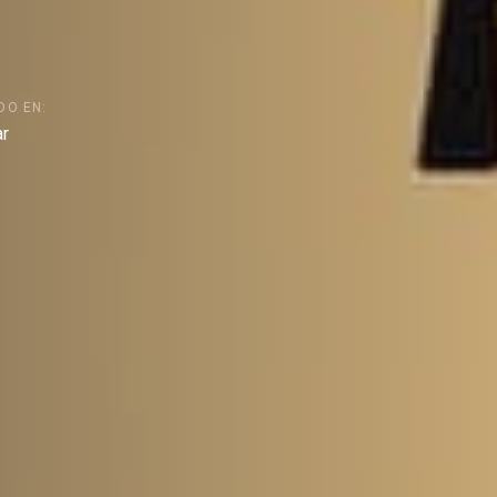
DO EN:
ar