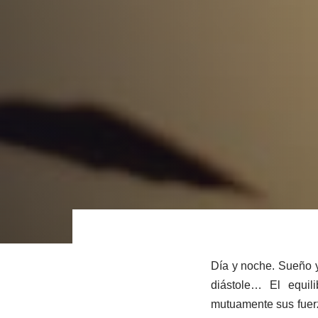
Día y noche. Sueño y 
diástole… El equil
Post
mutuamente sus fuerza