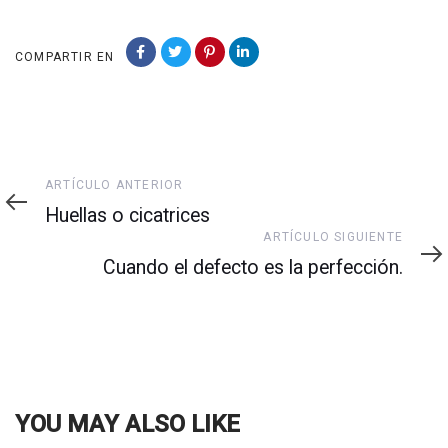
COMPARTIR EN
Artículo
ARTÍCULO ANTERIOR
Anterior
Huellas o cicatrices
Artículo
ARTÍCULO SIGUIENTE
Siguiente
Cuando el defecto es la perfección.
YOU MAY ALSO LIKE