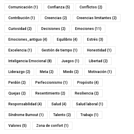
Comunicación
(1)
Confianza
(5)
Conflictos
(2)
Contribución
(1)
Creencias
(2)
Creencias limitantes
(2)
Curiosidad
(2)
Decisiones
(2)
Emociones
(11)
Emociones_antiguo
(4)
Equilibrio
(4)
Estrés
(3)
Excelencia
(1)
Gestión de tiempo
(1)
Honestidad
(1)
Inteligencia Emocional
(8)
Juegos
(1)
Libertad
(2)
Liderazgo
(2)
Meta
(2)
Miedo
(2)
Motivación
(1)
Perdón
(2)
Perfeccionismo
(1)
Propósito
(4)
Quejas
(2)
Resentimiento
(2)
Resiliencia
(2)
Responsabilidad
(4)
Salud
(4)
Salud laboral
(1)
Síndrome Burnout
(1)
Talento
(2)
Trabajo
(1)
Valores
(5)
Zona de confort
(1)