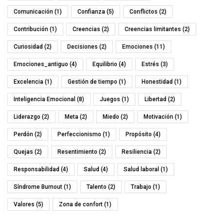
Comunicación
(1)
Confianza
(5)
Conflictos
(2)
Contribución
(1)
Creencias
(2)
Creencias limitantes
(2)
Curiosidad
(2)
Decisiones
(2)
Emociones
(11)
Emociones_antiguo
(4)
Equilibrio
(4)
Estrés
(3)
Excelencia
(1)
Gestión de tiempo
(1)
Honestidad
(1)
Inteligencia Emocional
(8)
Juegos
(1)
Libertad
(2)
Liderazgo
(2)
Meta
(2)
Miedo
(2)
Motivación
(1)
Perdón
(2)
Perfeccionismo
(1)
Propósito
(4)
Quejas
(2)
Resentimiento
(2)
Resiliencia
(2)
Responsabilidad
(4)
Salud
(4)
Salud laboral
(1)
Síndrome Burnout
(1)
Talento
(2)
Trabajo
(1)
Valores
(5)
Zona de confort
(1)